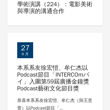
學術演講（224）：電影美術
與導演的溝通合作
27
9 月
本系系友徐宏愷、牟仁杰以
Podcast節目「INTERCOmパ
イ」入圍第59屆廣播金鐘獎
Podcast藝術文化節目獎
恭喜本系系友徐宏愷、牟仁杰（與王意
萱）以Podcast節目「...