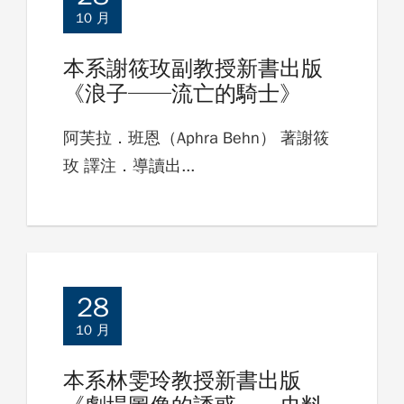
10 月
本系謝筱玫副教授新書出版
《浪子──流亡的騎士》
阿芙拉．班恩（Aphra Behn） 著謝筱
玫 譯注．導讀出...
28
10 月
本系林雯玲教授新書出版