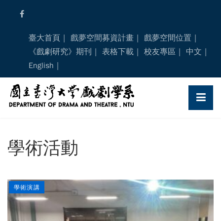
Skip
to
content
臺大首頁
戲夢空間募資計畫
戲夢空間位置
《戲劇研究》期刊
表格下載
校友專區
中文
English
學術活動
學術演講