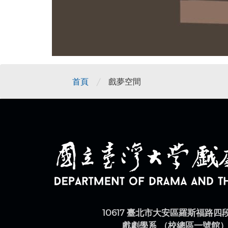
/
首頁
戲夢空間
10617 臺北市大安區羅斯福路四
戲劇學系 （校總區一號館