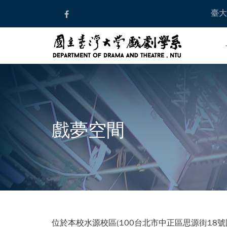
Skip
臺大
to
content
戲夢空間
位於本校水源校區(100台北市中正區思源街18