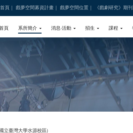
首頁
戲夢空間募資計畫
戲夢空間位置
《戲劇研究》期刊
首頁
系所簡介
消息‧活動
招生
課程
號國立臺灣大學水源校區)