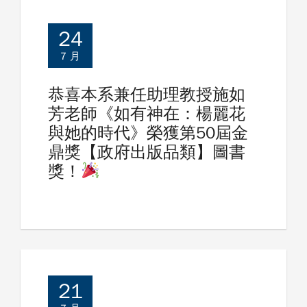
文
24
章
7 月
導
恭喜本系兼任助理教授施如
覽
芳老師《如有神在：楊麗花
與她的時代》榮獲第50屆金
鼎獎【政府出版品類】圖書
獎！
21