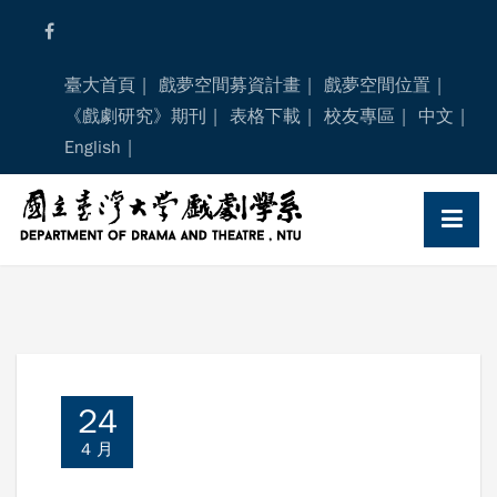
Skip
to
content
臺大首頁
戲夢空間募資計畫
戲夢空間位置
《戲劇研究》期刊
表格下載
校友專區
中文
English
24
4 月