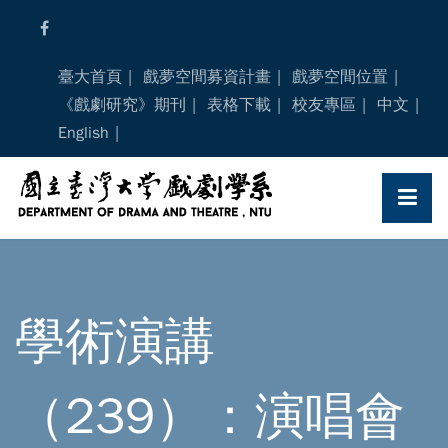
Skip
to
content
臺大首頁
戲夢空間募資計畫
戲夢空間位置
《戲劇研究》期刊
表格下載
校友專區
中文
English
學術演講
（239）：演唱會