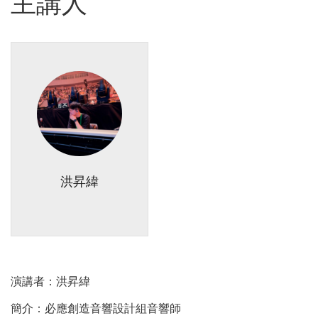
主講人
洪昇緯
演講者：洪昇緯
簡介：必應創造音響設計組音響師