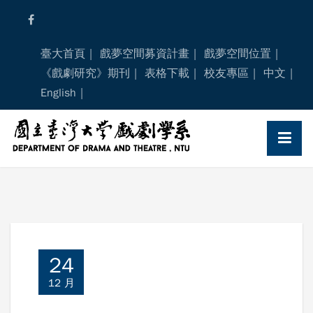
Skip
to
content
臺大首頁
戲夢空間募資計畫
戲夢空間位置
《戲劇研究》期刊
表格下載
校友專區
中文
English
24
12 月