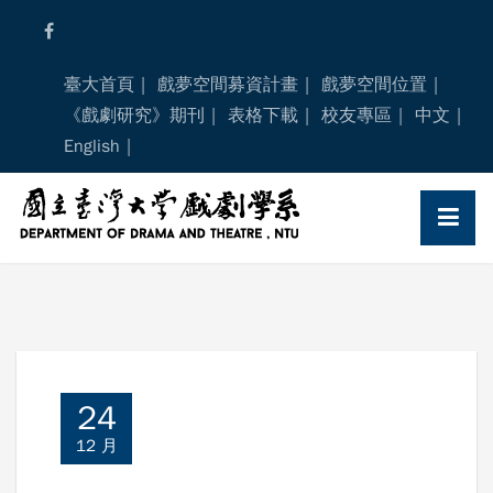
Skip
to
content
臺大首頁
戲夢空間募資計畫
戲夢空間位置
《戲劇研究》期刊
表格下載
校友專區
中文
English
24
12 月