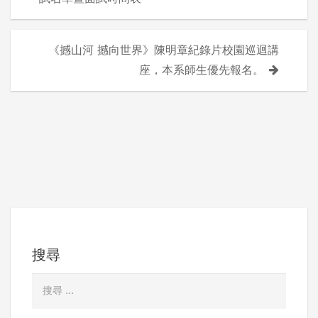
章
導
《撼山河 撼向世界》陳明章紀錄片校園巡迴講
座，本系師生優先報名。
覽
搜尋