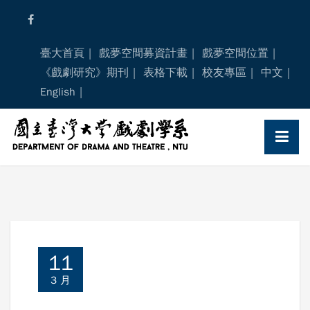
Skip
to
content
臺大首頁
戲夢空間募資計畫
戲夢空間位置
《戲劇研究》期刊
表格下載
校友專區
中文
English
11
3 月