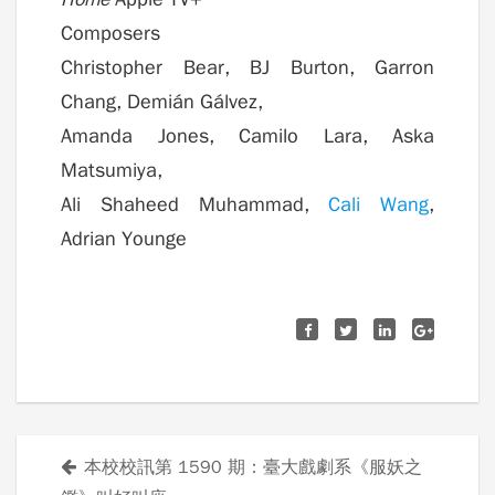
Composers
Christopher Bear, BJ Burton, Garron
Chang, Demián Gálvez,
Amanda Jones, Camilo Lara, Aska
Matsumiya,
Ali Shaheed Muhammad,
Cali Wang
,
Adrian Younge
本校校訊第 1590 期：臺大戲劇系《服妖之
文