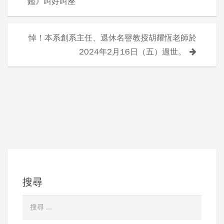
鑑》叫好叫座
章
導
悼！本系創系主任、退休名譽教授胡耀恆老師於
2024年2月16日（五）過世。
覽
搜尋