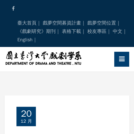
Skip
to
content
臺大首頁
戲夢空間募資計畫
戲夢空間位置
《戲劇研究》期刊
表格下載
校友專區
中文
English
20
12 月