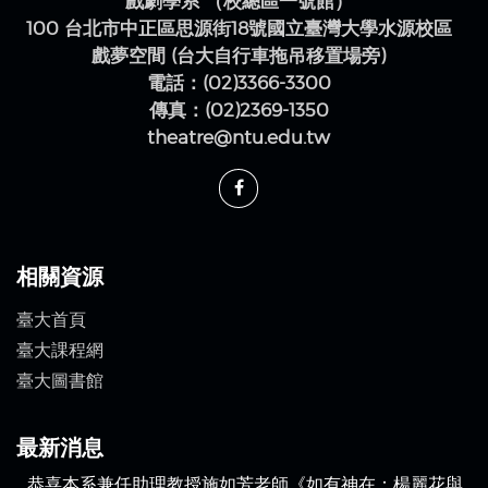
戲劇學系 （校總區一號館）
100 台北市中正區思源街18號國立臺灣大學水源校區
戲夢空間 (台大自行車拖吊移置場旁)
電話：(02)3366-3300
傳真：(02)2369-1350
theatre@ntu.edu.tw
相關資源
臺大首頁
臺大課程網
臺大圖書館
最新消息
恭喜本系兼任助理教授施如芳老師《如有神在：楊麗花與