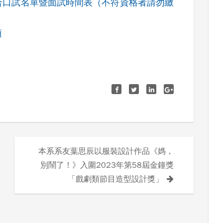
合口試名單暨面試時間表（不符資格者請勿繳
項
本系系友葉思辰以服裝設計作品《媽，
別鬧了！》入圍2023年第58屆金鐘獎
「戲劇類節目造型設計獎」