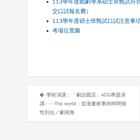
113學年度戲劇學系碩士班甄試符
交口試報名費）
113學年度碩士班甄試口試注意事
考場位置圖
學術演講：「劇説戲言」ACG專題演
文
講——The world：從漫畫敘事的時間個
章
性到台／劇視角
導