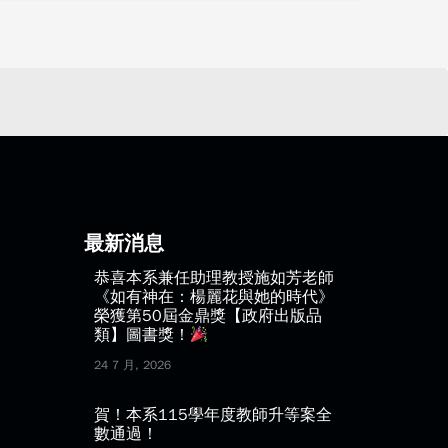
最新消息
恭喜本系兼任助理教授施如芳老師
《如有神在：楊麗花與她的時代》
榮獲第50屆金鼎獎【政府出版品
類】圖書獎！
24 7 月, 2026
賀！本系115學年度教師升等案全
數通過！