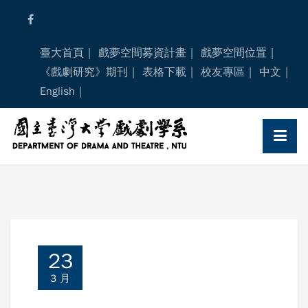
Skip
to
content
臺大首頁
戲夢空間募資計畫
戲夢空間位置
《戲劇研究》期刊
表格下載
校友專區
中文
English
23
3 月