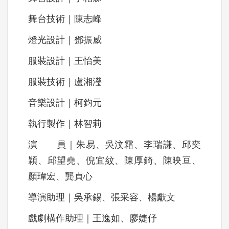
舞台技術｜陳志峰
燈光設計｜鄧振威
服裝設計｜王怡美
服裝技術｜盧湘瀅
音樂設計｜柯鈞元
執行製作｜林智莉
演 員｜朱易、吳汶霜、李瑞謙、邱奕
穎、邱望堯、倪宜紋、陳厚錡、陳映亘、
顏瑋宏、龔貞心
導演助理｜吳承錫、張采容、楊獻文
戲劇構作助理｜王逸如、廖婕伃