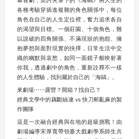
幕喜劇，契訶夫筆下的《海鷗》將人生的
各種考驗穿插進複雜的角色關係中，每位
角色在自己的人生定位裡，奮力追求各自
的渴望與目標。一個莊園、十個角色，難
以說破的四角關係、不滿現狀的抱怨、擁
抱夢想與面對現實的抉擇，日常生活中交
織的幽默與哀愁，如同一面鏡子般映射著
你我，透過劇中的角色，重新詮釋不一樣
的人生體驗，找到屬於自己的「海鷗」。
來劇場……露營？開箱？找自己？
經典文學中的藕斷絲連 vs 快刀斬亂麻的製
作團隊
這是一次融合經典與在地的超級挑戰！由
劇場編導宋厚寬帶領臺大戲劇學系師生共