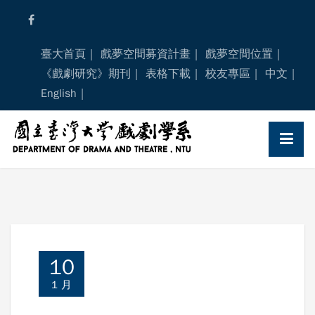
Skip
to
content
臺大首頁
戲夢空間募資計畫
戲夢空間位置
《戲劇研究》期刊
表格下載
校友專區
中文
English
10
1 月