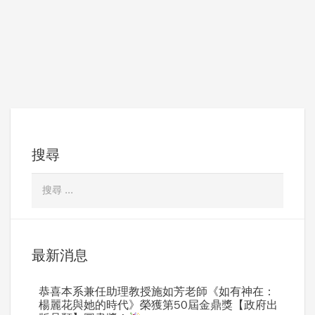
覽
搜尋
最新消息
恭喜本系兼任助理教授施如芳老師《如有神在：
楊麗花與她的時代》榮獲第50屆金鼎獎【政府出