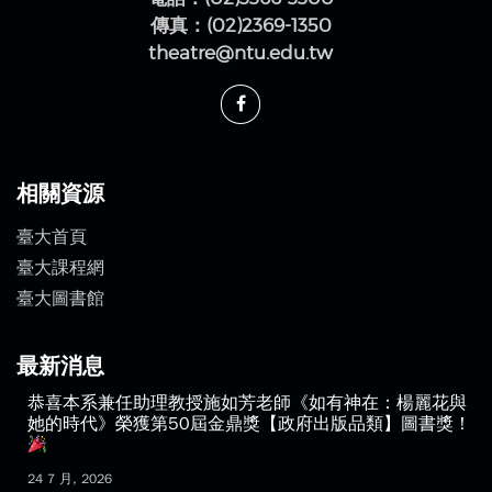
傳真：(02)2369-1350
theatre@ntu.edu.tw
相關資源
臺大首頁
臺大課程網
臺大圖書館
最新消息
恭喜本系兼任助理教授施如芳老師《如有神在：楊麗花與
她的時代》榮獲第50屆金鼎獎【政府出版品類】圖書獎！
24 7 月, 2026