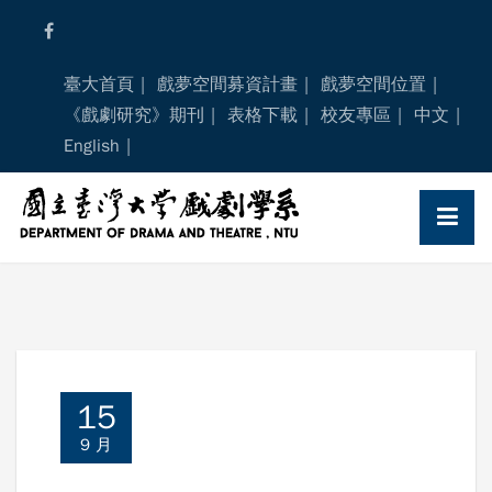
Skip
to
content
臺大首頁
戲夢空間募資計畫
戲夢空間位置
《戲劇研究》期刊
表格下載
校友專區
中文
English
15
9 月