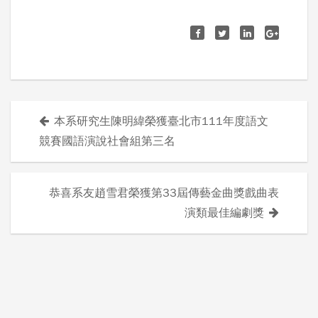
本系研究生陳明緯榮獲臺北市111年度語文
文
競賽國語演說社會組第三名
章
導
恭喜系友趙雪君榮獲第33屆傳藝金曲獎戲曲表
演類最佳編劇獎
覽