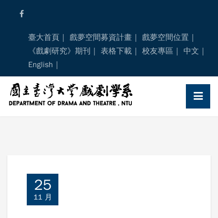
Skip
to
content
臺大首頁
戲夢空間募資計畫
戲夢空間位置
《戲劇研究》期刊
表格下載
校友專區
中文
English
25
11 月