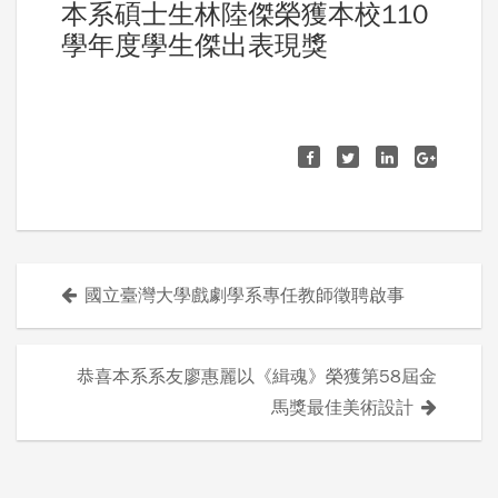
本系碩士生林陸傑榮獲本校110
學年度學生傑出表現獎
國立臺灣大學戲劇學系專任教師徵聘啟事
文
章
恭喜本系系友廖惠麗以《緝魂》榮獲第58屆金
導
馬獎最佳美術設計
覽