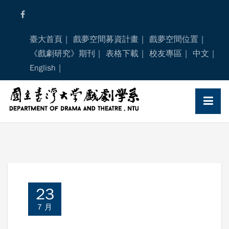
Skip
to
content
臺大首頁
戲夢空間募資計畫
戲夢空間位置
《戲劇研究》期刊
表格下載
校友專區
中文
English
23
7 月