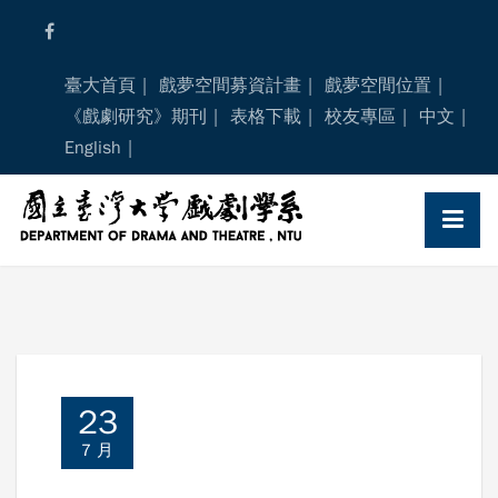
Skip
to
content
臺大首頁
戲夢空間募資計畫
戲夢空間位置
《戲劇研究》期刊
表格下載
校友專區
中文
English
23
7 月