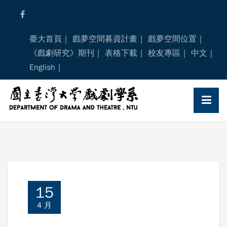
Skip
to
content
臺大首頁
戲夢空間募資計畫
戲夢空間位置
《戲劇研究》期刊
表格下載
校友專區
中文
English
15
4 月