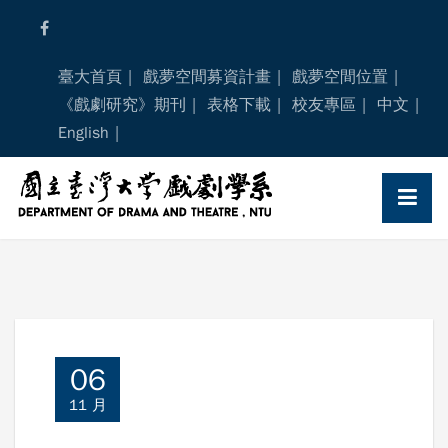
Skip
to
content
臺大首頁
戲夢空間募資計畫
戲夢空間位置
《戲劇研究》期刊
表格下載
校友專區
中文
English
06
11 月