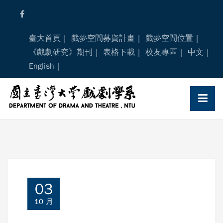
Skip
to
content
臺大首頁
戲夢空間募資計畫
戲夢空間位置
《戲劇研究》期刊
表格下載
校友專區
中文
English
03
10 月