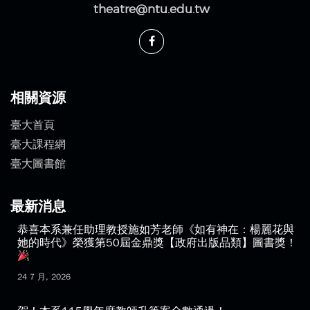
戲夢空間 (台大自行車拖吊移置場旁)
電話：(02)3366-3300
傳真：(02)2369-1350
theatre@ntu.edu.tw
相關資源
臺大首頁
臺大課程網
臺大圖書館
最新消息
恭喜本系兼任助理教授施如芳老師《如有神在：楊麗花與
她的時代》榮獲第50屆金鼎獎【政府出版品類】圖書獎！