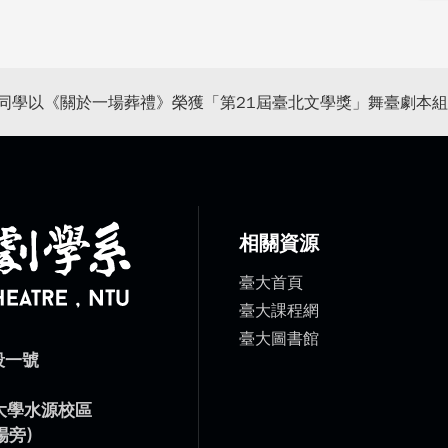
同學以《關於一場葬禮》榮獲「第21屆臺北文學獎」舞臺劇本
相關資源
臺大首頁
臺大課程網
臺大圖書館
段一號
）
灣大學水源校區
場旁)