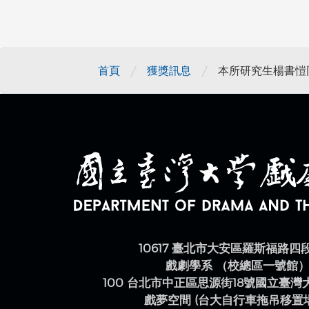
/
/
首頁
獲獎訊息
本所研究生楊書愷
10617 臺北市大安區羅斯福路四
戲劇學系 （校總區一號館
100 台北市中正區思源街18號國立臺
戲夢空間 (台大自行車拖吊移置