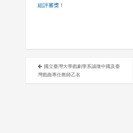
組評審獎！
國立臺灣大學戲劇學系誠徵中國及臺
文
灣戲曲專任教師乙名
章
導
覽