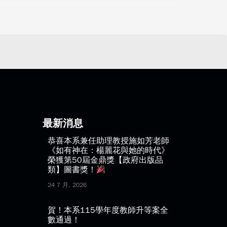
最新消息
恭喜本系兼任助理教授施如芳老師
《如有神在：楊麗花與她的時代》
榮獲第50屆金鼎獎【政府出版品
類】圖書獎！
24 7 月, 2026
賀！本系115學年度教師升等案全
數通過！