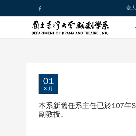
Skip
臺大
to
content
01
8 月
本系新舊任系主任已於107年
副教授。