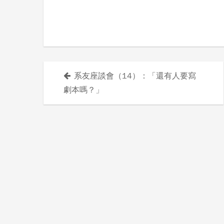
系友座談會（14）：「還有人要寫
文
劇本嗎？」
章
導
覽