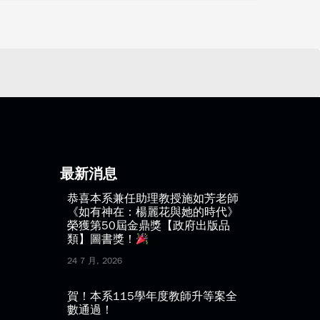
最新消息
恭喜本系兼任助理教授施如芳老師
《如有神在：楊麗花與她的時代》
榮獲第50屆金鼎獎【政府出版品
類】圖書獎！
24 7 月, 2026
賀！本系115學年度教師升等案全
數通過！