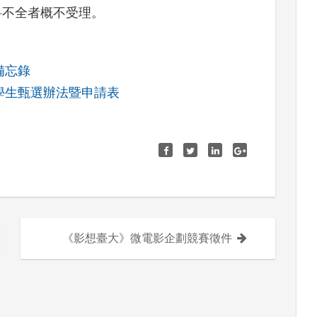
料不全者概不受理。
備忘錄
學生甄選辦法暨申請表
《影想臺大》微電影企劃競賽徵件