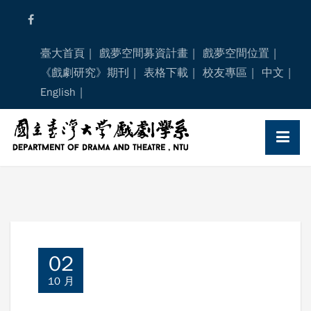
Skip
to
content
臺大首頁
戲夢空間募資計畫
戲夢空間位置
《戲劇研究》期刊
表格下載
校友專區
中文
English
02
10 月