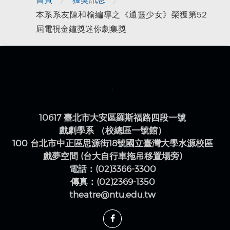
首頁
獲獎訊息
本系系友陳和榆編導之《通靈少女》榮獲第52
屆電視金鐘獎迷你劇集獎
10617 臺北市大安區羅斯福路四段一號
戲劇學系 （校總區一號館）
100 台北市中正區思源街18號國立臺灣大學水源校區
戲夢空間 (台大自行車拖吊移置場旁)
電話：(02)3366-3300
傳真：(02)2369-1350
theatre@ntu.edu.tw