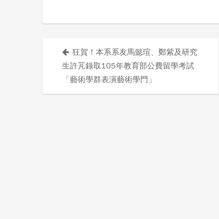
狂賀！本系系友馬懿瑄、鄭紫及研究
文
生許芃錄取105年教育部公費留學考試
章
「藝術學群表演藝術學門」
導
覽