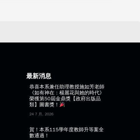
最新消息
恭喜本系兼任助理教授施如芳老師
《如有神在：楊麗花與她的時代》
榮獲第50屆金鼎獎【政府出版品
類】圖書獎！
24 7 月, 2026
賀！本系115學年度教師升等案全
數通過！