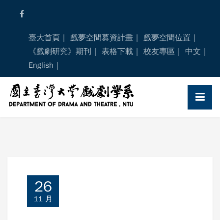
Skip
to
content
臺大首頁
戲夢空間募資計畫
戲夢空間位置
《戲劇研究》期刊
表格下載
校友專區
中文
English
26
11 月