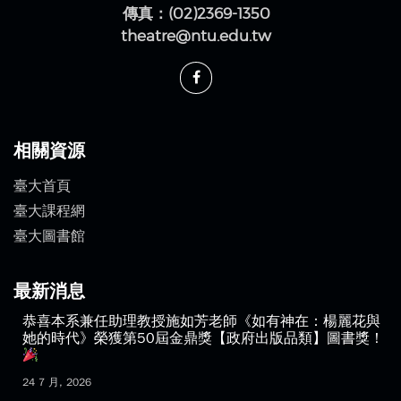
100 台北市中正區思源街18號國立臺灣大學水源校區
戲夢空間 (台大自行車拖吊移置場旁)
電話：(02)3366-3300
傳真：(02)2369-1350
theatre@ntu.edu.tw
相關資源
臺大首頁
臺大課程網
臺大圖書館
最新消息
恭喜本系兼任助理教授施如芳老師《如有神在：楊麗花與
她的時代》榮獲第50屆金鼎獎【政府出版品類】圖書獎！