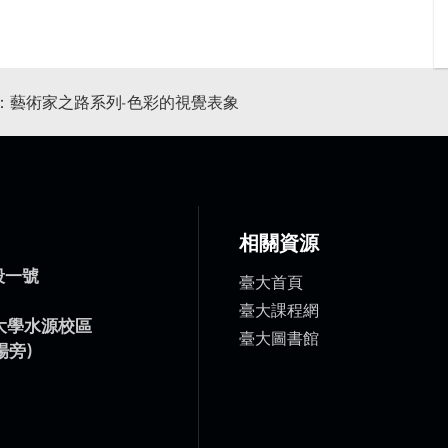
）：藝術家之路系列-色彩的視覺表象
相關資源
臺大首頁
臺大課程網
臺大圖書館
段一號
）
灣大學水源校區
場旁)