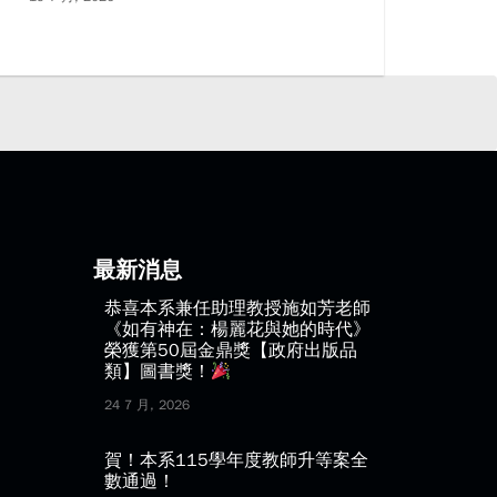
最新消息
恭喜本系兼任助理教授施如芳老師
《如有神在：楊麗花與她的時代》
榮獲第50屆金鼎獎【政府出版品
類】圖書獎！
24 7 月, 2026
賀！本系115學年度教師升等案全
數通過！