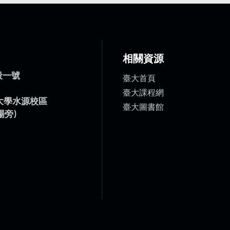
相關資源
臺大首頁
臺大課程網
臺大圖書館
段一號
）
灣大學水源校區
場旁)