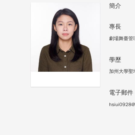
簡介
專長
劇場舞臺管
學歷
加州大學聖地
電子郵件
hsiui0928@