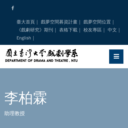
Skip
to
content
臺大首頁
戲夢空間募資計畫
戲夢空間位置
《戲劇研究》期刊
表格下載
校友專區
中文
English
李柏霖
助理教授