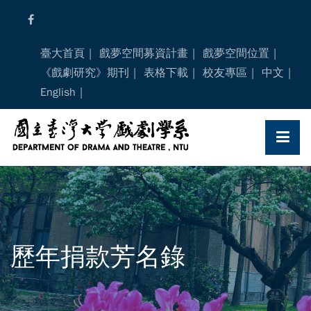
Skip
to
content
臺大首頁
戲夢空間募資計畫
戲夢空間位置
《戲劇研究》期刊
表格下載
校友專區
中文
English
歷年捐款芳名錄