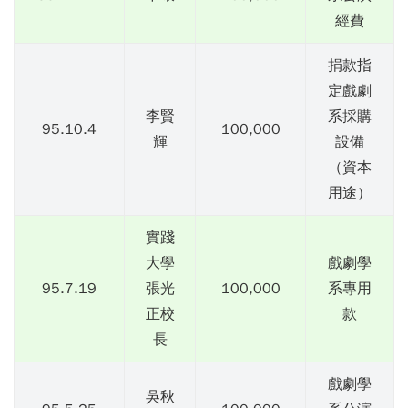
經費
捐款指
定戲劇
李賢
系採購
95.10.4
100,000
輝
設備
（資本
用途）
實踐
大學
戲劇學
95.7.19
張光
100,000
系專用
正校
款
長
戲劇學
吳秋