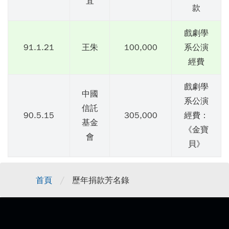
宜
款
戲劇學
91.1.21
王朱
100,000
系公演
經費
戲劇學
中國
系公演
信託
90.5.15
305,000
經費：
基金
《金寶
會
貝》
/
首頁
歷年捐款芳名錄