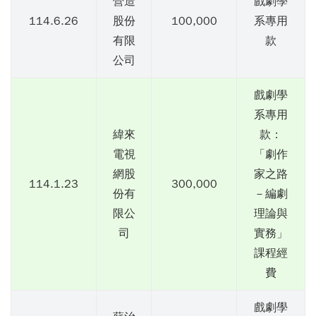
營造
戲劇學
114.6.26
股份
100,000
系專用
有限
款
公司
戲劇學
系專用
緯來
款：
電視
「劇作
網股
家之路
114.1.23
300,000
份有
－編劇
限公
理論與
司
實務」
課程經
費
戲劇學