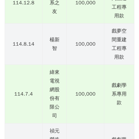
114.12.8
系之
100,000
工程專
友
用款
戲夢空
楊新
間重建
114.8.14
100,000
智
工程專
用款
緯來
電視
戲劇學
網股
114.7.4
100,000
系專用
份有
款
限公
司
禎元