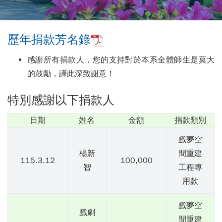
歷年捐款芳名錄
感謝所有捐款人，您的支持對於本系全體師生是莫大
的鼓勵，謹此深致謝意！
特別感謝以下捐款人
日期
姓名
金額
捐款類別
戲夢空
楊新
間重建
115.3.12
100,000
智
工程專
用款
戲夢空
戲劇
間重建