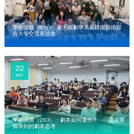
學術活動（81）：臺大戲劇學系與韓國藝術綜
合大學交流座談會
22
MAY
學術演講（283）：劇本如何運作？——我在美
國學到的劇本思考