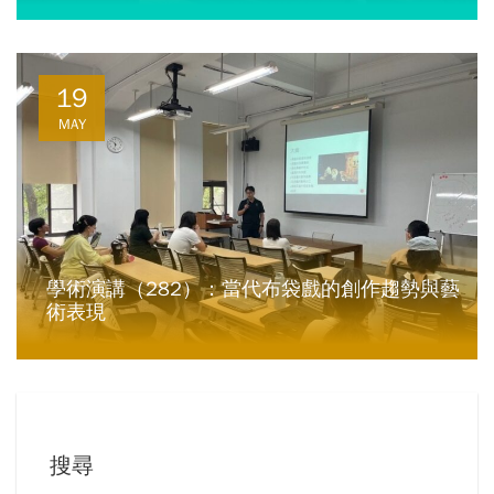
19
MAY
學術演講（282）：當代布袋戲的創作趨勢與藝
術表現
搜尋