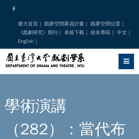
Skip
to
content
臺大首頁
戲夢空間募資計畫
戲夢空間位置
《戲劇研究》期刊
表格下載
校友專區
中文
English
學術演講
（282）：當代布