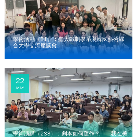
學術活動（81）：臺大戲劇學系與韓國藝術綜
合大學交流座談會
22
MAY
學術演講（283）：劇本如何運作？——我在美