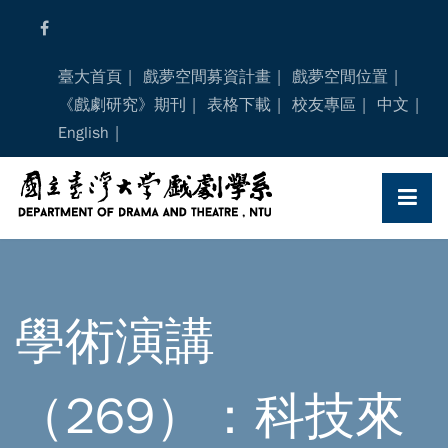
Skip
to
content
臺大首頁
戲夢空間募資計畫
戲夢空間位置
《戲劇研究》期刊
表格下載
校友專區
中文
English
學術演講
（269）：科技來