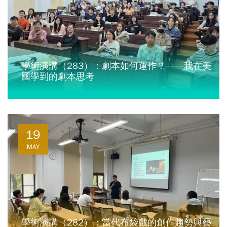
學術演講（283）：劇本如何運作？——我在美
國學到的劇本思考
19
MAY
學術演講（282）：當代布袋戲的創作趨勢與藝