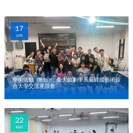
17
JUN
學術活動（81）：臺大戲劇學系與韓國藝術綜
合大學交流座談會
22
MAY