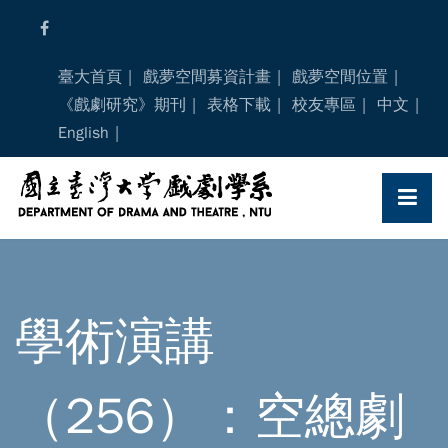
Skip
to
content
臺大首頁
戲夢空間募資計畫
戲夢空間位置
《戲劇研究》期刊
表格下載
校友專區
中文
English
學術演講
（256）：空總劇