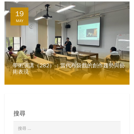
19
MAY
學術演講（282）：當代布袋戲的創作趨勢與藝
術表現
搜尋