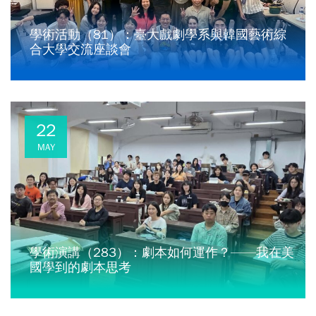
學術活動（81）：臺大戲劇學系與韓國藝術綜
合大學交流座談會
22
MAY
學術演講（283）：劇本如何運作？——我在美
國學到的劇本思考