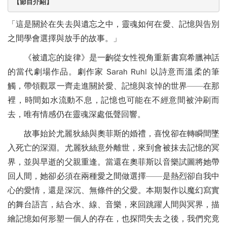
【節目介紹】
「這是關於在失去與遺忘之中，靈魂如何在愛、記憶與告別
之間學會選擇與放手的故事。」
《被遺忘的旋律》是一齣從女性視角重新書寫希臘神話
的當代劇場作品。劇作家 Sarah Ruhl 以詩意而溫柔的筆
觸，帶領觀眾一齊走進關於愛、記憶與哀悼的世界——在那
裡，時間如水流動不息，記憶也可能在不經意間被沖刷而
去，唯有情感仍在靈魂深處低聲回響。
故事始於尤麗狄絲與奧菲斯的婚禮，喜悅卻在轉瞬間墜
入死亡的深淵。尤麗狄絲意外離世，來到會被抹去記憶的冥
界，並與早逝的父親重逢。當還在奧菲斯以音樂試圖將她帶
回人間，她卻必須在兩種愛之間做選擇——是熱烈卻自我中
心的愛情，還是深沉、無條件的父愛。本期製作以魔幻寫實
的舞台語言，結合水、線、音樂，來回跳躍人間與冥界，描
繪記憶如何形塑一個人的存在，也探問失去之後，我們究竟