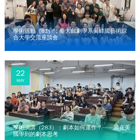
學術活動（81）：臺大戲劇學系與韓國藝術綜
合大學交流座談會
22
MAY
學術演講（283）：劇本如何運作？——我在美
國學到的劇本思考