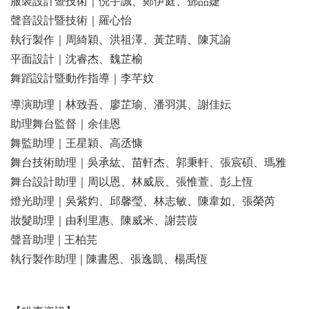
服裝設計暨技術｜倪宇誠、鄭伊庭、鄧品婕
聲音設計暨技術｜羅心怡
執行製作｜周綺穎、洪祖澤、黃芷晴、陳芃諭
平面設計｜沈睿杰、魏芷榆
舞蹈設計暨動作指導｜李芊妏
導演助理｜林致吾、廖芷瑜、潘羽淇、謝佳妘
助理舞台監督｜余佳恩
舞監助理｜王星穎、高丞慷
舞台技術助理｜吳承紘、苗軒杰、郭秉軒、張宸碩、瑪雅
舞台設計助理｜周以恩、林威辰、張惟萱、彭上恆
燈光助理｜吳紫㚬、邱馨瑩、林志敏、陳韋如、張榮芮
妝髮助理｜由利里惠、陳威米、謝芸葭
聲音助理 | 王柏芫
執行製作助理 | 陳書恩、張逸凱、楊禹恆