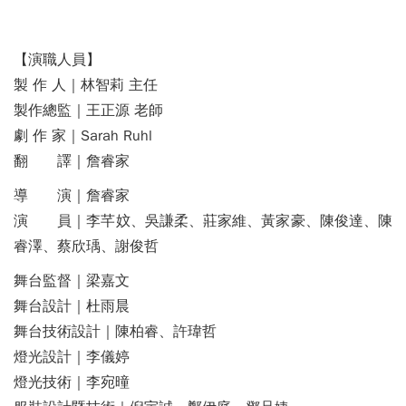
【演職人員】
製 作 人｜林智莉 主任
製作總監｜王正源 老師
劇 作 家｜Sarah Ruhl
翻 譯｜詹睿家
導 演｜詹睿家
演 員｜李芊妏、吳謙柔、莊家維、黃家豪、陳俊達、陳
睿澤、蔡欣瑀、謝俊哲
舞台監督｜梁嘉文
舞台設計｜杜雨晨
舞台技術設計｜陳柏睿、許瑋哲
燈光設計｜李儀婷
燈光技術｜李宛曈