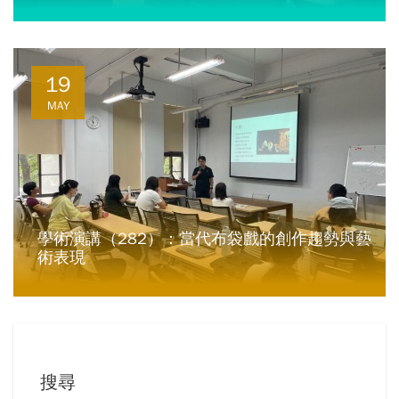
19
MAY
學術演講（282）：當代布袋戲的創作趨勢與藝
術表現
搜尋