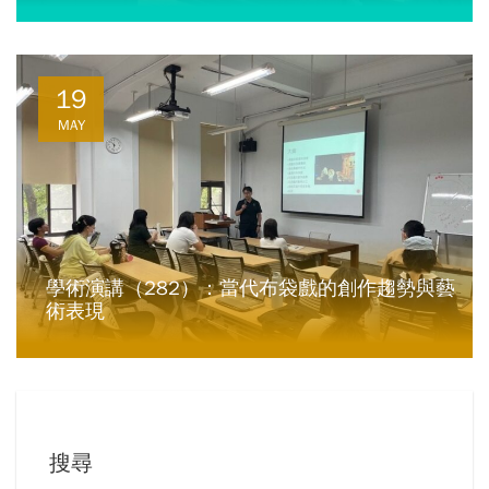
19
MAY
學術演講（282）：當代布袋戲的創作趨勢與藝
術表現
搜尋