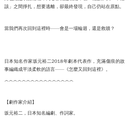
該」之間掙扎，想要逃離，卻最終發現，自己仍站在原點。
當我們再次回到這裡時——會是一場輪迴，還是救贖？
日本知名作家坂元裕二2018年劇本代表作，充滿傷痕的故
事編織成平淡柔軟的語言——《怎麼又回到這裡》。
෴෴෴෴෴෴෴෴෴෴෴෴෴෴෴෴
【劇作家介紹】
坂元裕二，日本知名編劇、作詞家。