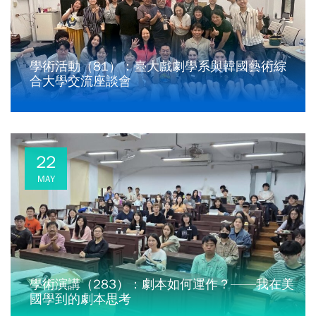
學術活動（81）：臺大戲劇學系與韓國藝術綜
合大學交流座談會
22
MAY
學術演講（283）：劇本如何運作？——我在美
國學到的劇本思考