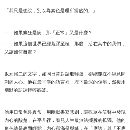
「我只是想說，別以為素色是理所當然的。」
——如果瘋狂是病，那「正常」又是什麼？
——如果這個世界已經荒謬至極，那麼，活在其中的我們，
又該如何自處？
坂元裕二的文字，如同日常對話般輕盈，卻總能在不經意間
刺痛人心。他在最平淡的語言裡，埋下最深的傷痕，然後用
幽默的語調輕輕戳破。
他用日常包裝異常，用幽默書寫悲劇，讓觀眾在笑聲中發現
內心的酸楚，在平凡裡，看見人生最無法擺脫的孤獨。他的
角色總是表面輕鬆，內心卻滿是裂縫，在「應該」與「不應