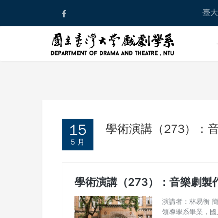
Skip
臺大
to
content
15
學術演講（273）：
5 月