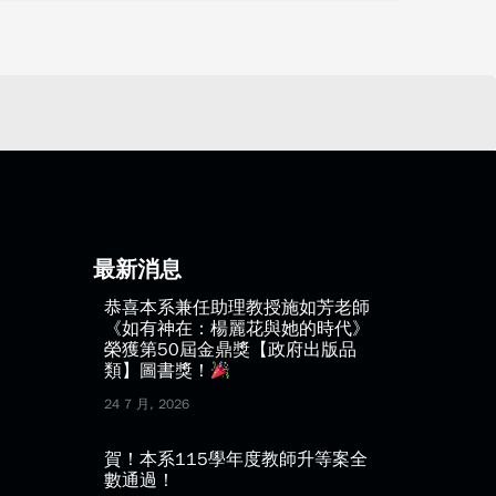
最新消息
恭喜本系兼任助理教授施如芳老師
《如有神在：楊麗花與她的時代》
榮獲第50屆金鼎獎【政府出版品
類】圖書獎！
24 7 月, 2026
賀！本系115學年度教師升等案全
數通過！