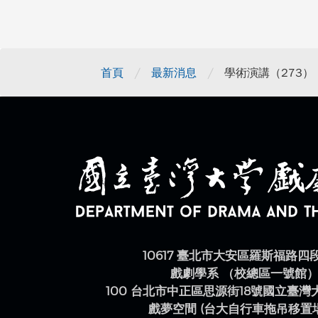
/
/
首頁
最新消息
學術演講（273
10617 臺北市大安區羅斯福路四
戲劇學系 （校總區一號館
100 台北市中正區思源街18號國立臺
戲夢空間 (台大自行車拖吊移置