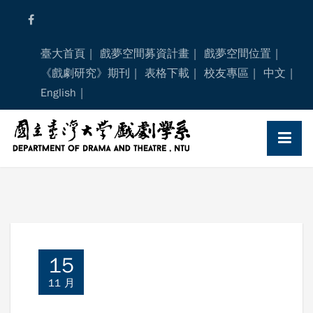
Skip
to
content
臺大首頁
戲夢空間募資計畫
戲夢空間位置
《戲劇研究》期刊
表格下載
校友專區
中文
English
15
11 月