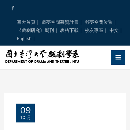
Skip
to
content
臺大首頁
戲夢空間募資計畫
戲夢空間位置
《戲劇研究》期刊
表格下載
校友專區
中文
English
09
10 月