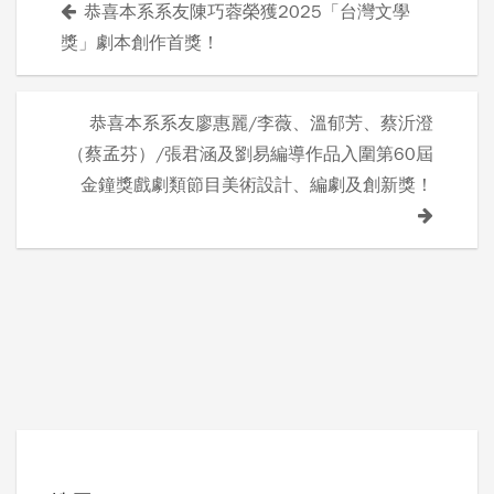
恭喜本系系友陳巧蓉榮獲2025「台灣文學
文
獎」劇本創作首獎！
章
導
恭喜本系系友廖惠麗/李薇、溫郁芳、蔡沂澄
（蔡孟芬）/張君涵及劉易編導作品入圍第60屆
覽
金鐘獎戲劇類節目美術設計、編劇及創新獎！