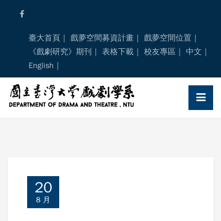
Skip
to
content
臺大首頁
戲夢空間募資計畫
戲夢空間位置
《戲劇研究》期刊
表格下載
校友專區
中文
English
20
8 月